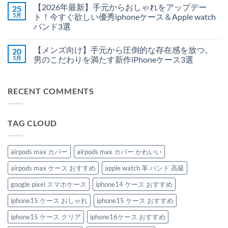
タ
電
ク
ん
だ
メ
【2026年最新】手元からおしゃれをアップデー
25
ン
｜
セ
あ
ン
ド
大
感
り
ト
5月
ト！今すぐ欲しい優秀iphoneケース＆Apple watch
＆
人
覚
ま
は
バンド3選
MagSafe
の
で
せ
ま
対
た
着
ん
だ
【2026
コ
応
め
け
あ
年
メ
の
の
ら
り
【メンズ向け】手元から圧倒的な存在感を放つ。
20
最
ン
新
厳
れ
ま
新】
ト
5月
男のこだわりを満たす新作iPhoneケース3選
型
選
る！
せ
手
は
iPhone
MagSafe
こ
ん
元
【メ
ま
コ
ケ
ケ
の
か
ン
だ
メ
ー
ー
夏
ら
ズ
あ
ン
ス
ス
絶
RECENT COMMENTS
お
向
り
ト
へ
3
対
し
け】
ま
は
の
ル
に
ゃ
手
せ
ま
ッ
ハ
れ
元
ん
だ
ク
ズ
を
か
あ
へ
さ
TAG CLOUD
ア
ら
り
の
な
ッ
圧
ま
い、
プ
倒
せ
涼
デ
的
ん
し
ー
な
airpods max カバー
airpods max カバー かわいい
げ
ト！
存
可
今
在
愛
airpods max ケース おすすめ
apple watch 革 バンド 高級
す
感
い
ぐ
を
ビ
欲
放
google pixel スマホケース
iphone14 ケース おすすめ
ー
し
つ。
ズ
い
男
Apple
iphone15 ケース おしゃれ
iphone15 ケース おすすめ
優
の
Watch
秀
こ
バ
iphone
だ
iphone15 ケース クリア
iphone16ケース おすすめ
ン
ケ
わ
ド