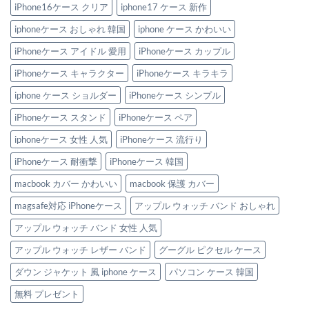
ー
り
特
iPhone16ケース クリア
iphone17 ケース 新作
ス
を
集
＆
満
へ
Apple
た
iphoneケース おしゃれ 韓国
iphone ケース かわいい
の
watch
す
バ
新
iPhoneケース アイドル 愛用
iPhoneケース カップル
ン
作
ド
iPhone
iPhoneケース キャラクター
iPhoneケース キラキラ
3
ケ
選
ー
へ
ス
iphone ケース ショルダー
iPhoneケース シンプル
の
3
選
iPhoneケース スタンド
iPhoneケース ペア
へ
の
iphoneケース 女性 人気
iPhoneケース 流行り
iPhoneケース 耐衝撃
iPhoneケース 韓国
macbook カバー かわいい
macbook 保護 カバー
magsafe対応 iPhoneケース
アップル ウォッチ バンド おしゃれ
アップル ウォッチ バンド 女性 人気
アップル ウォッチ レザー バンド
グーグル ピクセル ケース
ダウン ジャケット 風 iphone ケース
パソコン ケース 韓国
無料 プレゼント