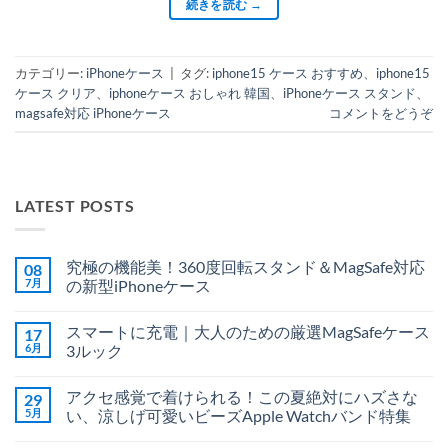
続きを読む
→
カテゴリー:
iPhoneケース
|
タグ:
iphone15 ケース おすすめ
、
iphone15
ケース クリア
、
iphoneケース おしゃれ 韓国
、
iPhoneケース スタンド
、
magsafe対応 iPhoneケース
コメントをどうぞ
LATEST POSTS
究極の機能美！360度回転スタンド＆MagSafe対応
08
7月
の新型iPhoneケース
究
コ
極
メ
スマートに充電｜大人のための厳選MagSafeケース
17
の
ン
機
ト
6月
3ルック
能
は
美！
ス
ま
コ
360
マ
だ
メ
アクセ感覚で着けられる！この夏絶対にハズさな
29
度
ー
あ
ン
回
ト
り
ト
5月
い、涼しげ可愛いビーズApple Watchバンド特集
転
に
ま
は
ス
充
ア
せ
ま
コ