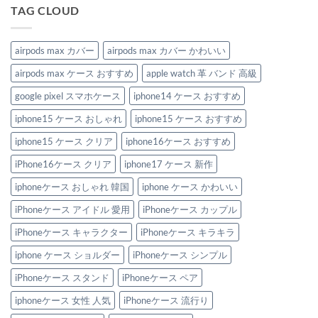
を
か
あ
へ
さ
TAG CLOUD
ア
ら
り
の
な
ッ
圧
ま
い、
プ
倒
せ
涼
デ
的
ん
し
ー
な
airpods max カバー
airpods max カバー かわいい
げ
ト！
存
可
今
在
愛
airpods max ケース おすすめ
apple watch 革 バンド 高級
す
感
い
ぐ
を
ビ
欲
放
google pixel スマホケース
iphone14 ケース おすすめ
ー
し
つ。
ズ
い
男
Apple
iphone15 ケース おしゃれ
iphone15 ケース おすすめ
優
の
Watch
秀
こ
バ
iphone
だ
iphone15 ケース クリア
iphone16ケース おすすめ
ン
ケ
わ
ド
ー
り
特
iPhone16ケース クリア
iphone17 ケース 新作
ス
を
集
＆
満
へ
Apple
た
iphoneケース おしゃれ 韓国
iphone ケース かわいい
の
watch
す
バ
新
iPhoneケース アイドル 愛用
iPhoneケース カップル
ン
作
ド
iPhone
iPhoneケース キャラクター
iPhoneケース キラキラ
3
ケ
選
ー
へ
ス
iphone ケース ショルダー
iPhoneケース シンプル
の
3
選
iPhoneケース スタンド
iPhoneケース ペア
へ
の
iphoneケース 女性 人気
iPhoneケース 流行り