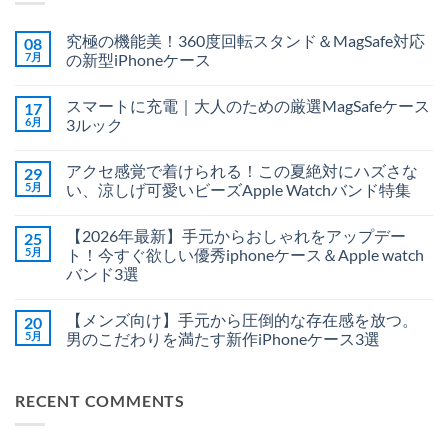
究極の機能美！360度回転スタンド＆MagSafe対応
08
7月
の新型iPhoneケース
究
コ
極
メ
スマートに充電｜大人のための厳選MagSafeケース
17
の
ン
機
ト
6月
3ルック
能
は
美！
ス
ま
コ
360
マ
だ
メ
アクセ感覚で着けられる！この夏絶対にハズさな
29
度
ー
あ
ン
回
ト
り
ト
5月
い、涼しげ可愛いビーズApple Watchバンド特集
転
に
ま
は
ス
充
ア
せ
ま
コ
タ
電
ク
ん
だ
メ
【2026年最新】手元からおしゃれをアップデー
25
ン
｜
セ
あ
ン
ド
大
感
り
ト
5月
ト！今すぐ欲しい優秀iphoneケース＆Apple watch
＆
人
覚
ま
は
バンド3選
MagSafe
の
で
せ
ま
対
た
着
ん
だ
【2026
コ
応
め
け
あ
年
メ
の
の
ら
り
【メンズ向け】手元から圧倒的な存在感を放つ。
20
最
ン
新
厳
れ
ま
新】
ト
5月
男のこだわりを満たす新作iPhoneケース3選
型
選
る！
せ
手
は
iPhone
MagSafe
こ
ん
元
【メ
ま
コ
ケ
ケ
の
か
ン
だ
メ
ー
ー
夏
ら
ズ
あ
ン
ス
ス
絶
RECENT COMMENTS
お
向
り
ト
へ
3
対
し
け】
ま
は
の
ル
に
ゃ
手
せ
ま
ッ
ハ
れ
元
ん
だ
ク
ズ