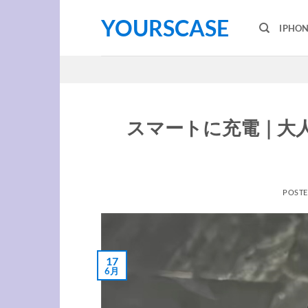
Skip
YOURSCASE
to
IPHO
content
スマートに充電｜大人
POST
17
6月