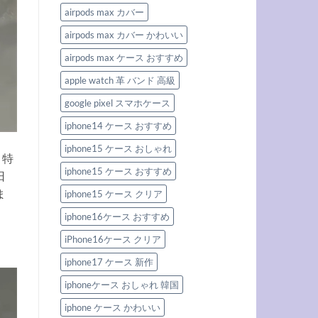
ん
ズ
ぐ
な
Apple
airpods max カバー
欲
存
Watch
し
在
バ
い
airpods max カバー かわいい
感
ン
優
を
ド
秀
放
airpods max ケース おすすめ
特
iphone
つ。
集
ケ
男
へ
ー
apple watch 革 バンド 高級
の
の
ス
こ
＆
だ
google pixel スマホケース
Apple
わ
watch
り
iphone14 ケース おすすめ
バ
を
ン
満
ド
た
iphone15 ケース おしゃれ
3
。特
す
選
新
iphone15 ケース おすすめ
へ
日
作
の
iPhone
ま
iphone15 ケース クリア
ケ
ー
ス
iphone16ケース おすすめ
3
選
iPhone16ケース クリア
へ
の
iphone17 ケース 新作
iphoneケース おしゃれ 韓国
iphone ケース かわいい