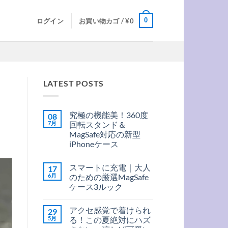
0
ログイン
お買い物カゴ /
¥
0
LATEST POSTS
究極の機能美！360度
08
7月
回転スタンド＆
MagSafe対応の新型
iPhoneケース
究
コ
極
メ
スマートに充電｜大人
17
の
ン
機
ト
6月
のための厳選MagSafe
能
は
ケース3ルック
美！
ま
360
だ
ス
コ
度
あ
マ
メ
回
り
アクセ感覚で着けられ
29
ー
ン
転
ま
ト
ト
5月
る！この夏絶対にハズ
ス
せ
に
は
タ
ん