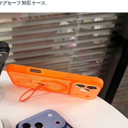
ース マグセーフ 対応 ケース
。