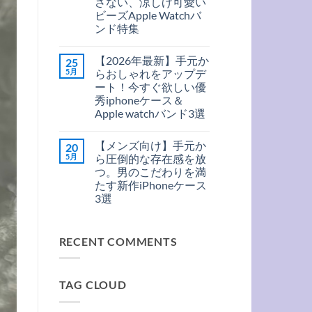
さない、涼しげ可愛い
充
ま
ン
電
だ
ビーズApple Watchバ
ド
｜
あ
＆
ンド特集
大
り
MagSafe
人
ま
ア
コ
対
の
せ
ク
メ
応
た
ん
【2026年最新】手元か
25
セ
ン
の
め
感
ト
新
5月
らおしゃれをアップデ
の
覚
は
型
厳
ート！今すぐ欲しい優
で
ま
iPhone
選
着
だ
ケ
秀iphoneケース＆
MagSafe
け
あ
ー
ケ
Apple watchバンド3選
ら
り
ス
ー
れ
ま
へ
【2026
コ
ス
る！
せ
の
年
メ
3
こ
ん
【メンズ向け】手元か
20
最
ン
ル
の
新】
ト
5月
ッ
ら圧倒的な存在感を放
夏
手
は
ク
絶
つ。男のこだわりを満
元
ま
へ
対
か
だ
たす新作iPhoneケース
の
に
ら
あ
ハ
3選
お
り
ズ
し
ま
【メ
コ
さ
ゃ
せ
ン
メ
な
れ
ん
ズ
ン
い、
を
RECENT COMMENTS
向
ト
涼
ア
け】
は
し
ッ
手
ま
げ
プ
元
だ
可
デ
か
あ
愛
ー
TAG CLOUD
ら
り
い
ト！
圧
ま
ビ
今
倒
せ
ー
す
的