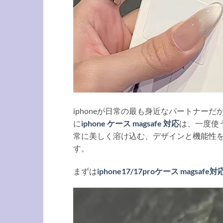
iphoneが日常の最も身近なパートナ
に
iphone ケース magsafe 対応
は、一度使
常に美しく溶け込む、デザインと機能性を両
す。
まずは
iphone17/17proケース magsafe対