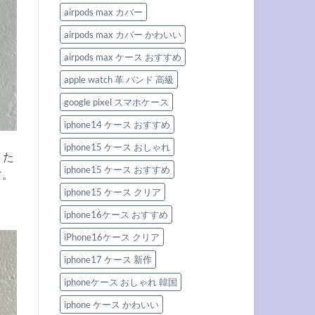
ん
ズ
ぐ
な
Apple
airpods max カバー
欲
存
Watch
し
在
バ
い
airpods max カバー かわいい
感
ン
優
を
ド
秀
放
airpods max ケース おすすめ
特
iphone
つ。
集
ケ
男
へ
ー
apple watch 革 バンド 高級
の
の
ス
こ
＆
だ
google pixel スマホケース
Apple
わ
watch
り
iphone14 ケース おすすめ
バ
を
ン
満
ド
た
iphone15 ケース おしゃれ
3
。た
す
選
新
iphone15 ケース おすすめ
へ
す。
作
の
iPhone
iphone15 ケース クリア
ケ
ー
ス
iphone16ケース おすすめ
3
選
iPhone16ケース クリア
へ
の
iphone17 ケース 新作
iphoneケース おしゃれ 韓国
iphone ケース かわいい