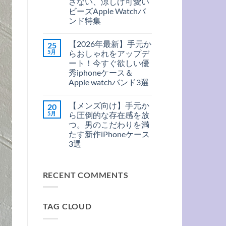
さない、涼しげ可愛い
充
ま
ン
電
だ
ビーズApple Watchバ
ド
｜
あ
＆
ンド特集
大
り
MagSafe
人
ま
ア
コ
対
の
せ
ク
メ
応
た
ん
【2026年最新】手元か
25
セ
ン
の
め
感
ト
新
5月
らおしゃれをアップデ
の
覚
は
型
厳
ート！今すぐ欲しい優
で
ま
iPhone
選
着
だ
ケ
秀iphoneケース＆
MagSafe
け
あ
ー
ケ
Apple watchバンド3選
ら
り
ス
ー
れ
ま
へ
【2026
コ
ス
る！
せ
の
年
メ
3
こ
ん
【メンズ向け】手元か
20
最
ン
ル
の
新】
ト
5月
ッ
ら圧倒的な存在感を放
夏
手
は
ク
絶
つ。男のこだわりを満
元
ま
へ
対
か
だ
たす新作iPhoneケース
の
に
ら
あ
ハ
3選
お
り
ズ
し
ま
【メ
コ
さ
ゃ
せ
ン
メ
な
れ
ん
ズ
ン
い、
を
RECENT COMMENTS
向
ト
涼
ア
け】
は
し
ッ
手
ま
げ
プ
元
だ
可
デ
か
あ
愛
ー
TAG CLOUD
ら
り
い
ト！
圧
ま
ビ
今
倒
せ
ー
す
的