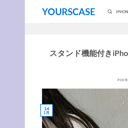
Skip
YOURSCASE
to
IPHO
content
スタンド機能付きiPh
POST
14
1月