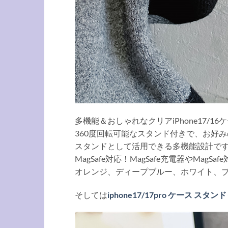
多機能＆おしゃれなクリアiPhone17/1
360度回転可能なスタンド付きで、お好
スタンドとして活用できる多機能設計で
MagSafe対応！MagSafe充電器やMa
オレンジ、ディープブルー、ホワイト、ブ
そしては
iphone17/17pro ケース ス