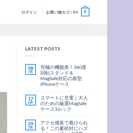
0
ログイン
お買い物カゴ /
¥
0
LATEST POSTS
究極の機能美！360度
08
7月
回転スタンド＆
MagSafe対応の新型
iPhoneケース
究
コ
極
メ
スマートに充電｜大人
17
の
ン
機
ト
6月
のための厳選MagSafe
能
は
ケース3ルック
美！
ま
360
だ
ス
コ
度
あ
マ
メ
回
り
アクセ感覚で着けられ
29
ー
ン
転
ま
ト
ト
5月
る！この夏絶対にハズ
ス
せ
に
は
タ
ん