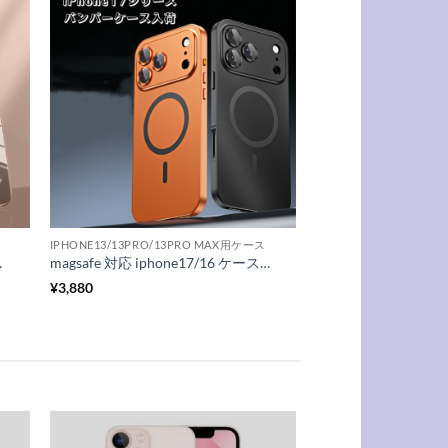
IPHONE13/13PRO/13PRO MAX用ケース
 iphone16promax ケース おしゃれ
magsafe 対応 iphone17/16 ケース バンパー iphone air/16plus/16pro ケース 金属 スマホケース iphone16promax/15pro ケース カメラ 保護 iphone ケース メンズ 人気 R278
¥
3,880