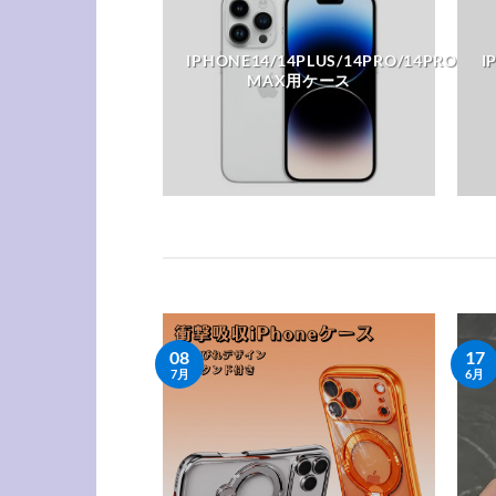
IPHONE14/14PLUS/14PRO/14PRO
I
ATCH用バンド
MAX用ケース
08
17
7月
6月