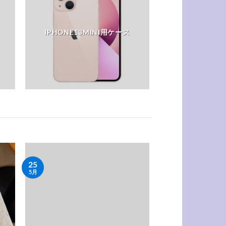
IPHONE13MINI用ケース
25
5月