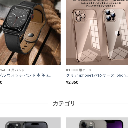
EWATCH用バンド
IPHONE用ケース
アップル ウォッチ バンド 本 革 apple watch バンド レザー アップル ウォッチ バンド メンズ アップル ウォッチ バンド 44 45 apple watch 高級 バンド apple watch ベルト 男性
クリア iphone17/16 ケース iphone17air/16plus ケース 透明 iphone16 プロ ケース カメラ 保護 ハード スマホケース
80
¥
2,850
カテゴリ