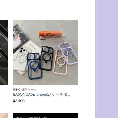
IPHONE用ケース
EASONCASE iphone17 ケース ダブル スタンド iphone 17pro ケース クリア おしゃれ magsafe対応 ケース iphone16/16プロケース オレンジ かわいい スマホケース 透明 おしゃれ
¥
3,400