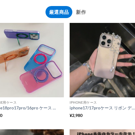
厳選商品
新作
ONE用ケース
IPHONE用ケース
iphone18pro17pro/16pro ケース スタンド 付き おしゃれ iphone18promax/17 ケース カラフル 半 透明 スマホケース iphone17promax/16promax ケース magsafe 対応 iphone ケース 衝撃 に 強い おしゃれ
iphone17/17proケース リボン デコ iphone17promax/16promax ケース キラキラ ストーン iphone16/16pro ケース デコ iphone15/14/13 ケース 透明 可愛い アイフォン ケース 人気 女性
80
¥
2,980