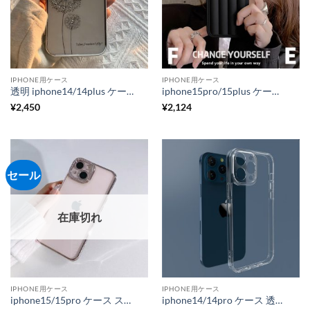
IPHONE用ケース
IPHONE用ケース
透明 iphone14/14plus ケース かわいい タンポポ 花柄 iphone13/12/11 series対応ケース 耐衝撃 黄ばまない
iphone15pro/15plus ケース ローマの柱風 iPhone15用ケース 黒 おしゃれ iphone14/13mini/12用 ソフトカバー 男女兼用
¥
2,450
¥
2,124
セール
在庫切れ
IPHONE用ケース
IPHONE用ケース
iphone15/15pro ケース ストーンデコ キラキラ iphone14/13 series対応ケース おしゃれ女子 大人気
iphone14/14pro ケース 透明 iphone13pro/12promax 強化ガラスケース クリア 衝撃吸収