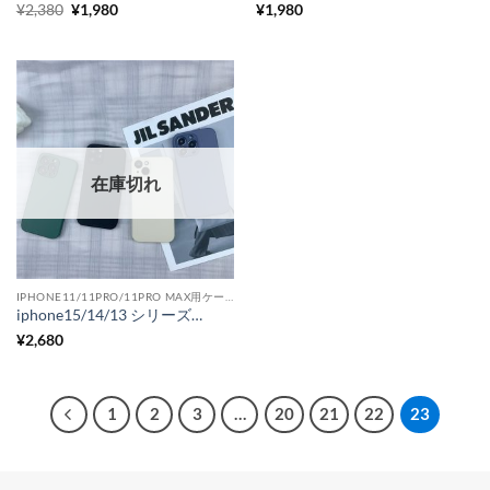
元
現
¥
2,380
¥
1,980
¥
1,980
の
在
価
の
格
価
は
格
¥2,380
は
で
¥1,980
し
で
た。
す。
在庫切れ
IPHONE11/11PRO/11PRO MAX用ケース
iphone15/14/13 シリーズ対応ケース マット ガラス iphone12/13/14用ケース くすみカラー シンプル
¥
2,680
1
2
3
…
20
21
22
23