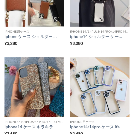
IPHONE用ケース
IPHONE14/14PLUS/14PRO/14PRO MAX用ケース
iphone ケース ショルダー 韓国 iphone14/14plus ケース ミラー 付き ic カード アイフォン13pro/13promax/12 カバー 子育て ママ スマホケース
iphone14 ショルダー ケース 人気 iphone14pro/13/13promax スマホケース 肩掛け 韓国 iphone12/11 ケース 耐 衝撃
¥
3,280
¥
3,080
IPHONE14/14PLUS/14PRO/14PRO MAX用ケース
IPHONE用ケース
iphone14 ケース キラキラ iphone14plus/14pro max グリッター ケース ラメ iphone13mini/13/12pro ケース おしゃれ インスタ映え
iphone14/14pro ケース iface 透明 iphone13pro maxケース 韓国 アイフォン12/11 ケース お揃い シンプル
¥
2,680
¥
2,480