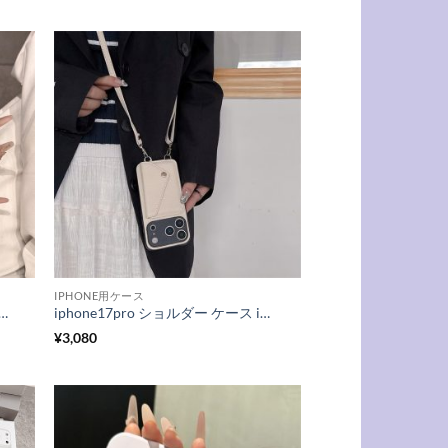
IPHONE用ケース
phone17pro/17promax ケース カメラ 保護 iphone16/16pro ケース 大人 可愛い スマホケース 夏 iphone15/14 ケース カラフル アイフォン ケース 人気 女性
iphone17pro ショルダー ケース iphone17/16 ケース カード 収納 スマホケース ショルダー 韓国 iphone17promax ケース 肩掛け iphone15/15pro ケース おしゃれ レディース
¥
3,080