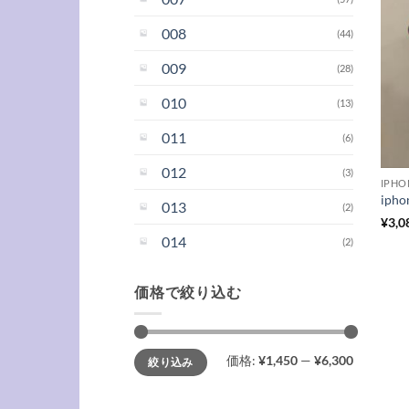
008
(44)
009
(28)
010
(13)
011
(6)
012
(3)
IPH
013
(2)
¥
3,0
014
(2)
価格で絞り込む
最
最
価格:
¥1,450
—
¥6,300
絞り込み
低
高
価
価
格
格