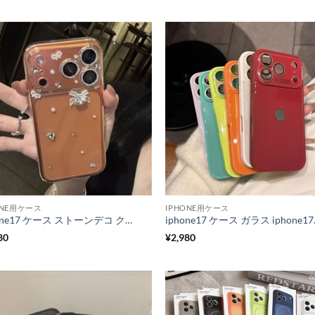
ONE用ケース
IPHONE用ケース
iPhone17 ケース ストーンデコ クリア iphone17pro/16pro ケース キラキラ スマホケース リボン付き キラキラ カメラ 保護リング プレゼント
iphone17 ケース ガラス i
80
¥
2,980