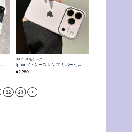
IPHONE用ケース
17 ケース magsafe 対応 iphone17pro/17promax ケース カメラ まで 保護 iphone16/16pro ケース シンプル iphone15/14 ケース 滑り 止め iphone ケース お揃い
iphone17 ケース レンズ カバー 付き スマホ ケース シリコン iphone16/16pro ケース シンプル おしゃれ iphone15/14 ケース 大人 可愛い iphone ケース 衝撃 に 強い おしゃれ
¥
2,980
22
23