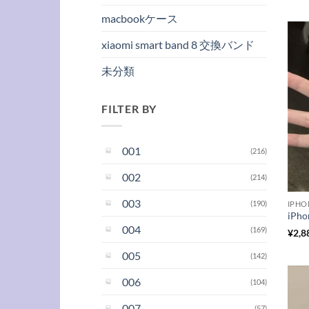
macbookケース
xiaomi smart band 8 交換バンド
未分類
FILTER BY
001
(216)
002
(214)
003
(190)
IPH
004
(169)
¥
2,8
005
(142)
006
(104)
007
(57)