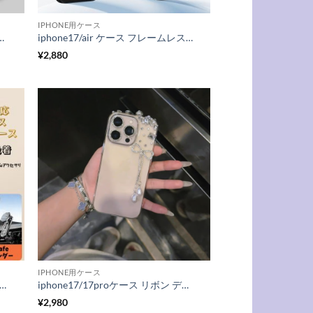
IPHONE用ケース
 MagSafe 対応 ケース iphone16pro/16promax ケース 衝撃 に 強い スマホケース 指紋防止 マット加工 iphone16/15/14 ケース 柔らかい
iphone17/air ケース フレームレス マグセーフケース iphone17pro/16pro ケース 薄い 軽い スマホケース 放熱 iphone15/14 ケース 指紋 防止
¥
2,880
IPHONE用ケース
17 ケース magsafe 対応 iphone17pro/16pro パネル ケース iphone17promax/16/15 ケース フレームレス スマホケース マット iphone14/13 ケース カメラ まで 保護
iphone17/17proケース リボン デコ iphone17promax/16promax ケース キラキラ ストーン iphone16/16pro ケース デコ iphone15/14/13 ケース 透明 可愛い アイフォン ケース 人気 女性
¥
2,980