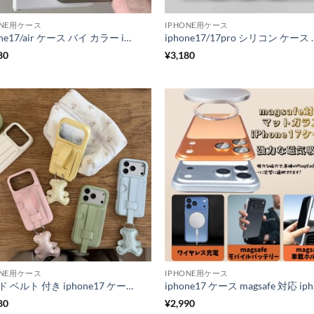
ONE用ケース
IPHONE用ケース
iphone17/air ケース バイ カラー iphone17pro/17promax ケース カメラ保護 iphone16/16plus ケース 個性 的 おしゃれ iphone16pro/15pro ケース シンプル おしゃれ
iphone17/17pro シリコン ケース iphone17promax ケース スタンド付き
80
¥
3,180
ONE用ケース
IPHONE用ケース
ハンド ベルト 付き iphone17 ケース iphone17pro/17promax ケース 背面 収納 かわいい iphone16/15 ケース 人気 女子 韓国 スマホケース チャーム 付き おしゃれ 落下防止ベルト
iphone
80
¥
2,990