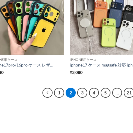
ONE用ケース
IPHONE用ケース
iphone17pro/16pro ケース レザー iphone17/16/15 ケース お揃い カップル iphone17promax ケース 大人 可愛い iphone14/13 ケース 衝撃 に 強い おしゃれ
iphone
80
¥
3,080
1
2
3
4
5
…
21