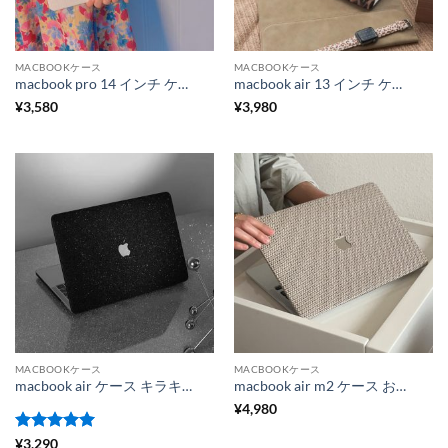
MACBOOKケース
MACBOOKケース
macbook pro 14 インチ ケース おしゃれ クロコダイル柄 macbook air m2 ケース おすすめ macbook ケース 可愛い パソコン 保護 カバー macbook air11 ケース
macbook air 13 インチ ケース おすすめ macbook ケース 可愛い macbook カバー ヒョウ柄 パソコンカバー 可愛い マックブックプロ ケース おすすめ pc ケース おしゃれ 女性
¥
3,580
¥
3,980
MACBOOKケース
MACBOOKケース
macbook air ケース キラキラ macbook 13 インチ ケース おしゃれ pc ケース おしゃれ 女性 macbook 保護 カバー
macbook air m2 ケース おすすめ macbook 保護 カバー パソコン ケース 韓国 macbookカバー 編み風 マックブックプロ ケース おすすめ
¥
4,980
5段階中
5
の
¥
3,290