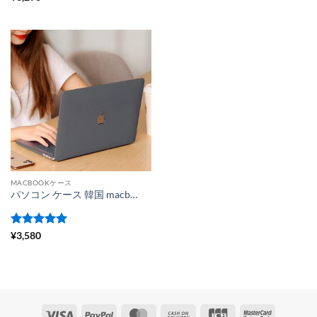
評価
MACBOOKケース
パソコン ケース 韓国 macbook air ケース おしゃれ パソコン ケース 薄い macbook 保護 カバー macbook カバー かわいい
5段階中
5
の
¥
3,580
評価
Visa
PayPal
MasterCard
Cash
JCB
MasterCa