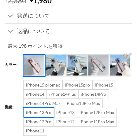
元
現
2,380
1,980
の
在
価
の
発送について
格
価
は
格
返品について
¥2,380
は
で
¥1,980
最大 198 ポイント.を獲得
し
で
クリア
た。
す。
カラー:
iPhone15 promax
iPhone15pro
iPhone15
iPhone14
iPhone14Plus
iPhone14Pro
iPhone14Pro Max
iPhone13Pro Max
機種:
iPhone13Pro
iPhone13
iPhone12Pro Max
iPhone12Pro
iPhone12
iPhone11Pro Max
iPhone11