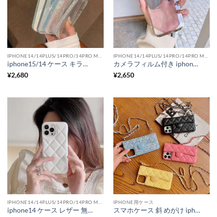
IPHONE14/14PLUS/14PRO/14PRO MAX用ケース
IPHONE14/14PLUS/14PRO/14PRO MAX用ケース
iphone15/14 ケース キラキラ iphone15pro/15plus ガラス ケース iphone14/13 透明 ケース 挟む おしゃれ
カメラフィルム付き iphone15 ケース 透明 iphone15pro/15plus ケース メタリック アイフォン14/14pro カバー ペア
¥
2,680
¥
2,650
IPHONE14/14PLUS/14PRO/14PRO MAX用ケース
IPHONE用ケース
iphone14 ケース レザー 無地 iphone14pro/14plus ケース キルティング iphone13/12 ケース 人気 女子
スマホケース 斜 めがけ iphone16/16plus iphone15/14 ケース ショルダー 人気 iphone14pro ケース カード 収納 アイ フォン ケース キルティング 携帯 ケース 人気 女性