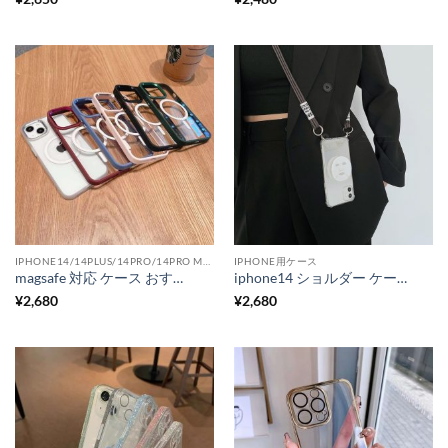
IPHONE14/14PLUS/14PRO/14PRO MAX用ケース
IPHONE用ケース
magsafe 対応 ケース おすすめ iphone14 クリア iphone14plus/14promax カバー おしゃれ アイフォンケース 衝撃に強い
iphone14 ショルダー ケース グリップ iphone14plus/14promaxケース おしゃれ 韓国 iphone13pro/12mini カバー フェイスマスク 面白
¥
2,680
¥
2,680