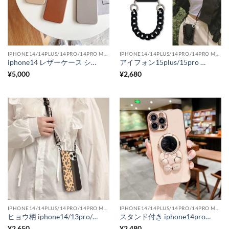
IPHONE14/14PLUS/14PRO/14PRO MAX用ケース
IPHONE14/14PLUS/14PRO/14PRO MAX用ケース
iphone14 レザーケース シンプル ハード iphone14promax カバー くすみカラー 可愛い スマホケース iphone13/12
アイフォン15plus/15pro ケース 紐付き iphone14 ケース 韓国 ショルダー iphone12mini/11 ケース シンプル おしゃれ
¥
5,000
¥
2,680
IPHONE14/14PLUS/14PRO/14PRO MAX用ケース
IPHONE14/14PLUS/14PRO/14PRO MAX用ケース
ヒョウ柄 iphone14/13pro/13mini ケース 斜 めがけ 可愛い iphone12promax/11pro カバー レオパード
スタンド付き iphone14pro/14plus ケース 宇宙飛行士 iphone13 ケース おしゃれ iphone12pro/11 ケース 可愛い 韓国
¥
2,650
¥
2,480