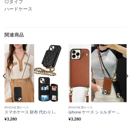
◎タイプ
ハードケース
関連商品
IPHONE用ケース
IPHONE用ケース
スマホケース 財布 代わり iphone13/12 ケース カード 収納 分離式 iphone ケース 小銭 入れ 多機能
iphone ケース ショルダー 韓国 iphone14/14plus ケース ミラー 付き ic カード アイフォン13pro/13promax/12 カバー 子育て ママ スマホケース
¥
3,280
¥
3,280