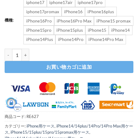
iphone17
iphone17air
iphone17pro
iphone17promax
iPhone16
iPhone16plus
機種:
iPhone16Pro
iPhone16Pro Max
iPhone15 promax
iPhone15pro
iPhone15plus
iPhone15
iPhone14
iPhone14Plus
iPhone14Pro
iPhone14Pro Max
iphone17 ケース マットクリア iphone17air ケース スタンド 付き ipho
お買い物カゴに追加
商品コード:
RE627
カテゴリー:
iPhone用ケース
,
iPhone14/14plus/14Pro/14Pro Max用ケー
ス
,
iPhone15/15plus/15pro/15promax用ケース
,