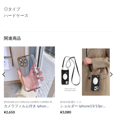
◎タイプ
ハードケース
関連商品
IPHONE14/14PLUS/14PRO/14PRO MAX用ケース
IPHONE用ケース
カメラフィルム付き iphone15 ケース 透明 iphone15pro/15plus ケース メタリック アイフォン14/14pro カバー ペア
ショルダー iphone13/13promaxケース ミラー 付き iphone12/11 ケース 韓国 スタンド付き スマホケース カード収納
¥
2,650
¥
3,080