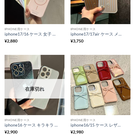
IPHONE用ケース
IPHONE用ケース
iphone17/16 ケース 女子 人気 iphone17pro/16pro/16 ケース magsafe かわいい スマホ ケース シリコン iphone15/15pro ケース マグセーフ iphone ケース 韓国 流行り
iphone17/17air ケース メンズ 人気 iphone17pro/16pro ケース アルミニウム iphone16/15 ケース ビジネス スマホ ケース 衝撃 吸収 iphone ケース モテ る メンズ
¥
2,880
¥
3,750
在庫切れ
IPHONE用ケース
IPHONE用ケース
iphone16 ケース キラキラ iphone17pro/16pro ケース ラメ グリッター スマホ ガラス ケース アイフォン15プロ/15 ケース かわいい iphone14 ケース レンズ カバー 付き 夏 っ ぽい iphone ケース
iphone16/15 ケース レザー かわいい iphone16pro/16promax ケース 大人 かわいい リボン の スマホケース iphone15/14プロ ケース 個性 的 iphone ケース 人気 女性 30 代
¥
2,900
¥
2,980