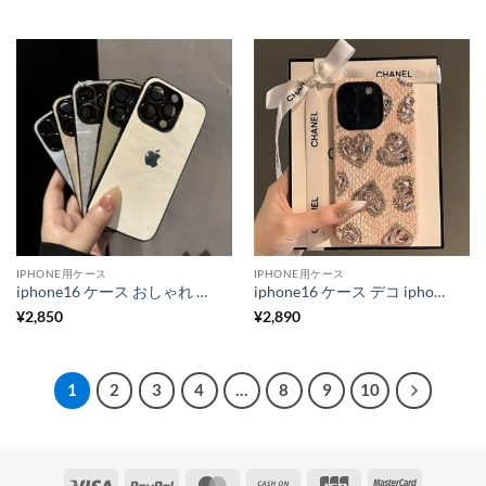
IPHONE用ケース
IPHONE用ケース
iphone16 ケース おしゃれ iphone16pro/15pro ケース 布 iphone14/13 ケース カメラ 保護 アイフォン ケース かわいい スマホケース 女性 人気
iphone16 ケース デコ iphone16pro ケース ハート 柄 iphone ケース 人気 大人 女子 iphone15/14 ケース おしゃれ 韓国 スマホケース レザー かわいい M122
¥
2,850
¥
2,890
1
2
3
4
…
8
9
10
Visa
PayPal
MasterCard
Cash
JCB
MasterCa