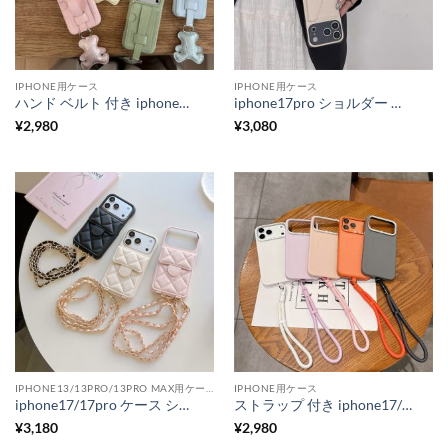
IPHONE用ケース
IPHONE用ケース
ハンド ベルト 付き iphone17 ケース iphone17pro/17promax ケース 背面 収納 かわいい iphone16/15 ケース 人気 女子 韓国 スマホケース チャーム 付き おしゃれ 落下防止ベルト
iphone17pro ショルダー ケース iphone17/16 ケース カード 収納 スマホケース ショルダー 韓国 iphone17promax ケース 肩掛け iphone15/15pro ケース おしゃれ レディース
¥
2,980
¥
3,080
IPHONE13/13PRO/13PRO MAX用ケース
IPHONE用ケース
iphone17/17pro ケース ショルダー付 iphone17promax/16pro ケース レザー調 iphone16/15 ケース カード収納 キルティング スマホケース iphone14/13 ケース 韓国 かわいい アイホンケース
ストラップ 付き iphone17/17pro ケース 韓国 iphone17promax ケース キラキラ ストーン スマホ ケース ウェーブ iphone16/16pro ケース 耐 衝撃 最強 iphone15promax/14promax ケース 頑丈
¥
3,180
¥
2,980