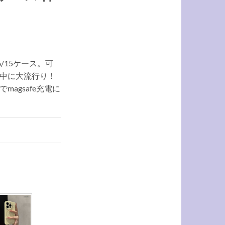
6/15ケース。可
中に大流行り！
agsafe充電に
。