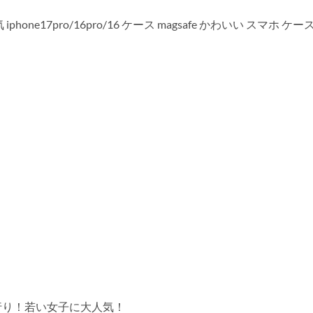
気 iphone17pro/16pro/16 ケース magsafe かわいい スマホ ケ
行り！若い女子に大人気！