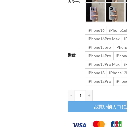
カラー:
iPhone16
iPhone16
iPhone16Pro Max
i
iPhone15pro
iPhon
機種:
iPhone14Pro
iPhon
iPhone13Pro Max
i
iPhone13
iPhone12
iPhone12Pro
iPhon
iphone17/16 ケース 女子 人気 i
お買い物カゴに