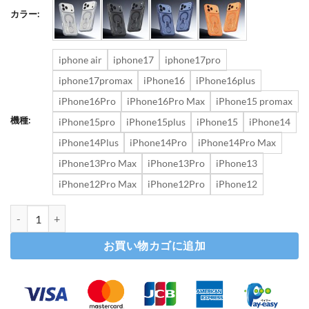
カラー:
iphone air
iphone17
iphone17pro
iphone17promax
iPhone16
iPhone16plus
iPhone16Pro
iPhone16Pro Max
iPhone15 promax
機種:
iPhone15pro
iPhone15plus
iPhone15
iPhone14
iPhone14Plus
iPhone14Pro
iPhone14Pro Max
iPhone13Pro Max
iPhone13Pro
iPhone13
iPhone12Pro Max
iPhone12Pro
iPhone12
iphone17/air ケース かっこいい iphone17pro/16pro 放熱 
お買い物カゴに追加