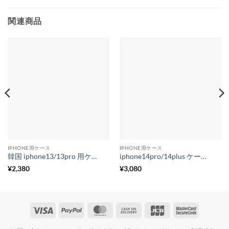
関連商品
IPHONE用ケース
IPHONE用ケース
韓国 iphone13/13pro 用ケース キラキラ グリッター ケース iphone12/11series対応 インナーシートケース
iphone14pro/14plus ケース 最上層牛革 iphone13/13pro用 ケース くすみカラー iphone13pro max用 ケース 無地 シンプル
¥
2,380
¥
3,080
Visa
PayPal
MasterCard
Cash
JCB
MasterCa
On
2