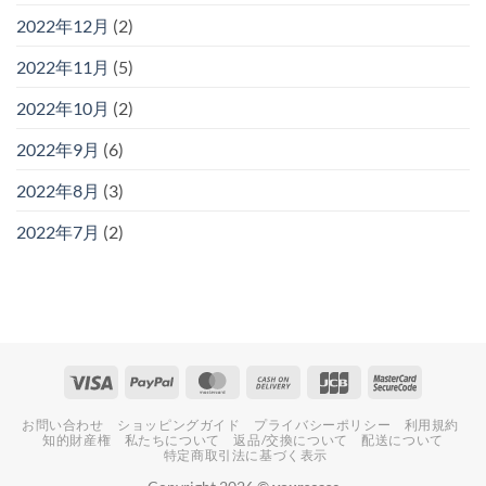
2022年12月
(2)
2022年11月
(5)
2022年10月
(2)
2022年9月
(6)
2022年8月
(3)
2022年7月
(2)
Visa
PayPal
MasterCard
Cash
JCB
MasterCa
On
2
お問い合わせ
ショッピングガイド
プライバシーポリシー
利用規約
Delivery
知的財産権
私たちについて
返品/交換について
配送について
特定商取引法に基づく表示