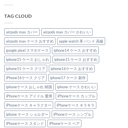
し
け】
ま
は
の
ル
に
ゃ
手
せ
ま
ッ
ハ
れ
元
ん
だ
ク
ズ
を
か
あ
へ
さ
TAG CLOUD
ア
ら
り
の
な
ッ
圧
ま
い、
プ
倒
せ
涼
デ
的
ん
し
ー
な
airpods max カバー
airpods max カバー かわいい
げ
ト！
存
可
今
在
愛
airpods max ケース おすすめ
apple watch 革 バンド 高級
す
感
い
ぐ
を
ビ
欲
放
google pixel スマホケース
iphone14 ケース おすすめ
ー
し
つ。
ズ
い
男
Apple
iphone15 ケース おしゃれ
iphone15 ケース おすすめ
優
の
Watch
秀
こ
バ
iphone
だ
iphone15 ケース クリア
iphone16ケース おすすめ
ン
ケ
わ
ド
ー
り
特
iPhone16ケース クリア
iphone17 ケース 新作
ス
を
集
＆
満
へ
Apple
た
iphoneケース おしゃれ 韓国
iphone ケース かわいい
の
watch
す
バ
新
iPhoneケース アイドル 愛用
iPhoneケース カップル
ン
作
ド
iPhone
iPhoneケース キャラクター
iPhoneケース キラキラ
3
ケ
選
ー
へ
ス
iphone ケース ショルダー
iPhoneケース シンプル
の
3
選
iPhoneケース スタンド
iPhoneケース ペア
へ
の