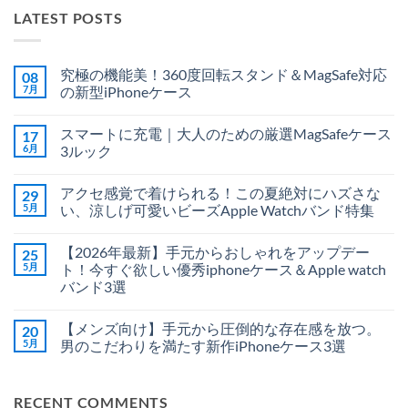
LATEST POSTS
究極の機能美！360度回転スタンド＆MagSafe対応
08
7月
の新型iPhoneケース
究
コ
極
メ
スマートに充電｜大人のための厳選MagSafeケース
17
の
ン
機
ト
6月
3ルック
能
は
美！
ス
ま
コ
360
マ
だ
メ
アクセ感覚で着けられる！この夏絶対にハズさな
29
度
ー
あ
ン
回
ト
り
ト
5月
い、涼しげ可愛いビーズApple Watchバンド特集
転
に
ま
は
ス
充
ア
せ
ま
コ
タ
電
ク
ん
だ
メ
【2026年最新】手元からおしゃれをアップデー
25
ン
｜
セ
あ
ン
ド
大
感
り
ト
5月
ト！今すぐ欲しい優秀iphoneケース＆Apple watch
＆
人
覚
ま
は
バンド3選
MagSafe
の
で
せ
ま
対
た
着
ん
だ
【2026
コ
応
め
け
あ
年
メ
の
の
ら
り
【メンズ向け】手元から圧倒的な存在感を放つ。
20
最
ン
新
厳
れ
ま
新】
ト
5月
男のこだわりを満たす新作iPhoneケース3選
型
選
る！
せ
手
は
iPhone
MagSafe
こ
ん
元
【メ
ま
コ
ケ
ケ
の
か
ン
だ
メ
ー
ー
夏
ら
ズ
あ
ン
ス
ス
絶
RECENT COMMENTS
お
向
り
ト
へ
3
対