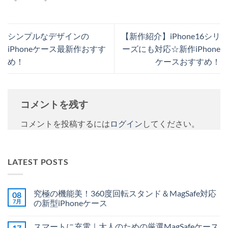
シンプルなデザインの
【新作紹介】iPhone16シリ
iPhoneケース最新作おすす
ーズにも対応☆新作iPhone
め！
ケースおすすめ！
コメントを残す
コメントを投稿するには
ログイン
してください。
LATEST POSTS
究極の機能美！360度回転スタンド＆MagSafe対応
08
7月
の新型iPhoneケース
究
コ
極
メ
スマートに充電｜大人のための厳選MagSafeケース
17
の
ン