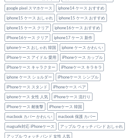
い
ぐ
を
ビ
欲
放
google pixel スマホケース
iphone14 ケース おすすめ
ー
し
つ。
ズ
い
男
Apple
iphone15 ケース おしゃれ
iphone15 ケース おすすめ
優
の
Watch
秀
こ
バ
iphone
だ
iphone15 ケース クリア
iphone16ケース おすすめ
ン
ケ
わ
ド
ー
り
特
iPhone16ケース クリア
iphone17 ケース 新作
ス
を
集
＆
満
へ
Apple
た
iphoneケース おしゃれ 韓国
iphone ケース かわいい
の
watch
す
バ
新
iPhoneケース アイドル 愛用
iPhoneケース カップル
ン
作
ド
iPhone
iPhoneケース キャラクター
iPhoneケース キラキラ
3
ケ
選
ー
へ
ス
iphone ケース ショルダー
iPhoneケース シンプル
の
3
選
iPhoneケース スタンド
iPhoneケース ペア
へ
の
iphoneケース 女性 人気
iPhoneケース 流行り
iPhoneケース 耐衝撃
iPhoneケース 韓国
macbook カバー かわいい
macbook 保護 カバー
magsafe対応 iPhoneケース
アップル ウォッチ バンド おしゃれ
アップル ウォッチ バンド 女性 人気