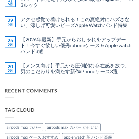
機
ト
6月
3ルック
能
は
美！
ス
ま
コ
360
マ
だ
メ
アクセ感覚で着けられる！この夏絶対にハズさな
29
度
ー
あ
ン
回
ト
り
ト
5月
い、涼しげ可愛いビーズApple Watchバンド特集
転
に
ま
は
ス
充
ア
せ
ま
コ
タ
電
ク
ん
だ
メ
【2026年最新】手元からおしゃれをアップデー
25
ン
｜
セ
あ
ン
ド
大
感
り
ト
5月
ト！今すぐ欲しい優秀iphoneケース＆Apple watch
＆
人
覚
ま
は
バンド3選
MagSafe
の
で
せ
ま
対
た
着
ん
だ
【2026
コ
応
め
け
あ
年
メ
の
の
ら
り
【メンズ向け】手元から圧倒的な存在感を放つ。
20
最
ン
新
厳
れ
ま
新】
ト
5月
男のこだわりを満たす新作iPhoneケース3選
型
選
る！
せ
手
は
iPhone
MagSafe
こ
ん
元
【メ
ま
コ
ケ
ケ
の
か
ン
だ
メ
ー
ー
夏
ら
ズ
あ
ン
ス
ス
絶
RECENT COMMENTS
お
向
り
ト
へ
3
対
し
け】
ま
は
の
ル
に
ゃ
手
せ
ま
ッ
ハ
れ
元
ん
だ
ク
ズ
を
か
あ
へ
さ
TAG CLOUD
ア
ら
り
の
な
ッ
圧
ま
い、
プ
倒
せ
涼
デ
的
ん
し
ー
な
airpods max カバー
airpods max カバー かわいい
げ
ト！
存
可
今
在
愛
airpods max ケース おすすめ
apple watch 革 バンド 高級
す
感