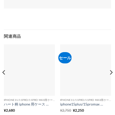
関連商品
セール
IPHONE11/11PRO/11PRO MAX用ケース
IPHONE11/11PRO/11PRO MAX用ケース
ハート柄 iphone 用ケース 韓国 オーロラ iphone13/12 用ケース チェーン付き iphone11/x/xr 対応ケース 女子向け
iphone15plus/15promax ケース 韓国 iPhone16/16pro ケース メッキ iphone15/14/13ケース ペア 大人 iphone レザー ケース おしゃれ
元
現
¥
2,680
¥
2,750
¥
2,250
の
在