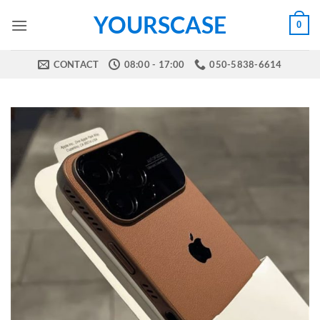
Skip
YOURSCASE
0
to
content
CONTACT
08:00 - 17:00
050-5838-6614