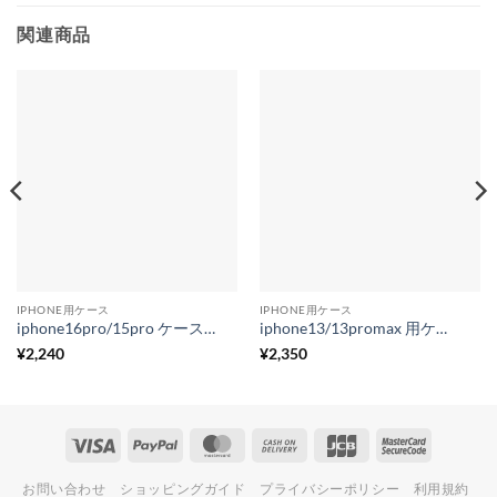
関連商品
IPHONE用ケース
IPHONE用ケース
iphone16pro/15pro ケース ダウンジャケット風 iphone16/15/14シリーズ 対応ケース 衝撃吸収 大人気 iphone ケース オススメ
iphone13/13promax 用ケース ウェーブ 波 iphone12/11 series対応ケース パステル 透明 iphonex/xr/7plus 用ケース 韓国 可愛い
¥
2,240
¥
2,350
Visa
PayPal
MasterCard
Cash
JCB
MasterCa
On
2
お問い合わせ
ショッピングガイド
プライバシーポリシー
利用規約
Delivery