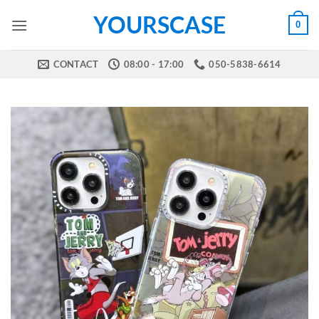
Skip
YOURSCASE
0
to
content
CONTACT
08:00 - 17:00
050-5838-6614