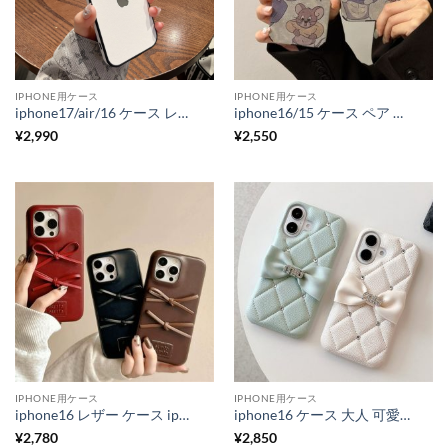
IPHONE用ケース
IPHONE用ケース
iphone17/air/16 ケース レザー iphone17pro/16pro/16promax ケース カメラ 保護 iphone15/15pro ケース おしゃれ 革 スマホカバー シンプル おしゃれ iphone14/13 ケース お 揃い 大人 R300
iphone16/15 ケース ペア かわいい トムとジェリー iphone16pro ケース iphone16promax/15pro ケース お揃い スマホケース カップル iphone ケース レザー かわいい 携帯 ケース キャラクター
¥
2,990
¥
2,550
IPHONE用ケース
IPHONE用ケース
iphone16 レザー ケース iphone16pro/16promax ケース リボン 付き スマホケース 大人 女子 iphone15/15pro ケース 韓国 流行り iphone14/13 ケース 可愛い
iphone16 ケース 大人 可愛い リボン の スマホケース iphone16pro/15pro ケース 韓国 流行り 革 の iphone ケース デコケース スマホ iphone15/14 ケース キラキラ ストーン
¥
2,780
¥
2,850