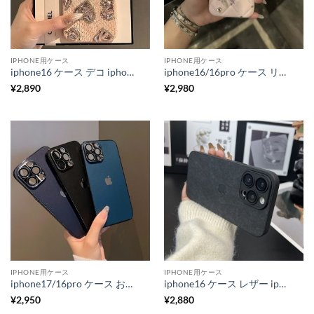
IPHONE用ケース
IPHONE用ケース
iphone16 ケース デコ iphone16pro ケース ハート 柄 iphone ケース 人気 大人 女子 iphone15/14 ケース おしゃれ 韓国 スマホケース レザー かわいい M122
iphone16/16pro ケース リボン iphone16promax ケース ピンク 可愛い iphone15pro/14pro ケース 女子 人気 スマホ レザー ケース iphone ケース カメラ リング 付き M255
¥
2,890
¥
2,980
IPHONE用ケース
IPHONE用ケース
iphone17/16pro ケース おすすめ シンプル iphone air/16/15 ケース レザー 高級 電気 メッキ スマホ ケース iphone16promax/15pro ケース カメラ 保護 iphone ケース 可愛い シンプル R323
iphone16 ケース レザー iphone16pro/15pro ケース おすすめ メンズ ビジネス 携帯 ケース レンズ カバー 付き iphone15/14/13 ケース スマホ ケース 高級 R332
¥
2,950
¥
2,880