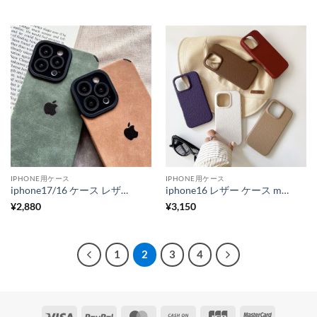
IPHONE用ケース
IPHONE用ケース
iphone17/16 ケース レザー iphone17pro/16pro/15 ケース スエード アイフォン ケース シンプル iphone15pro/14/13 ケース 衝撃 に 強い かわいい スマホケース お揃い R288
iphone16 レザー ケース magsafe ケース iphone16pro/15pro ケース シンプル 流行り スマホケース 韓国 iphone15/14 ケース 大人 可愛い iphone ケース 革 おしゃれ 携帯カバー お揃い R286
¥
2,880
¥
3,150
1
2
3
4
Visa
PayPal
MasterCard
Cash
JCB
MasterCa