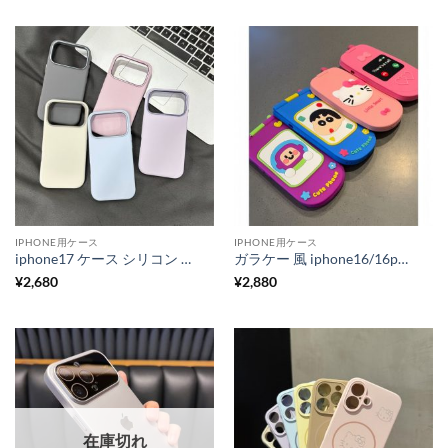
IPHONE用ケース
IPHONE用ケース
iphone17 ケース シリコン iphone17air ケース シンプル 可愛い iphone17pro/16pro ケース 耐衝撃 強い スマホケース くすみカラー iphone16/15/14 ケース 韓国 流行り
ガラケー 風 iphone16/16pro ケース iphone16promax ケース 可愛い 韓国 iphone15/14 ケース ヴィンテージ スマホケース ミラー 付き iphone14pro/13 ケース 女子 人気
¥
2,680
¥
2,880
在庫切れ