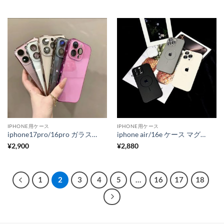
IPHONE用ケース
IPHONE用ケース
iphone17pro/16pro ガラス ケース iphone16 ケース レンズ カバー 付き スマホカバー ガラス iphone15/14 ケース 大人 可愛い シンプル iphone ケース ブラック
iphone air/16e ケース マグセーフ iphone17/17pro/16プラス ケース 大人 可愛い iphone16/15/14 ケース magsafe iphone14pro ケース カメラ まで 保護 スマホケース メンズ 人気 iphone ケース 女子
¥
2,900
¥
2,880
1
2
3
4
5
…
16
17
18