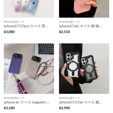
IPHONE用ケース
IPHONE用ケース
iphone17/17pro ケース 背面 ガラス かわいい iphone エアー/17promax ケース グラデーション iphone16/16plus/16pro ケース カメラ保護 iphone15pro ケース おしゃれ
iphone17/air ケース 耐 衝撃 最強 iphone17pro/17promax ケース シリコン iphone16pro/16plus ケース シンプル 可愛い iphone16/15/14 ケース カメラ 保護
¥
3,080
¥
2,550
IPHONE用ケース
IPHONE用ケース
iphone air ケース magsafe iphone17/17pro ケース ショルダー iphone17promax ケース カメラ 保護 iphone16/16plus ストラップ 付 ケース スマホケース 大人 可愛い
iphone17/17air ケース 耐衝撃 最強 クリア iphone17pro ケース iphone16/16pro ケース スタンド 付き 韓国 スマホ ケース 衝撃 吸収 iphone15/14/13 ケース おすすめ メンズ
¥
3,180
¥
2,990