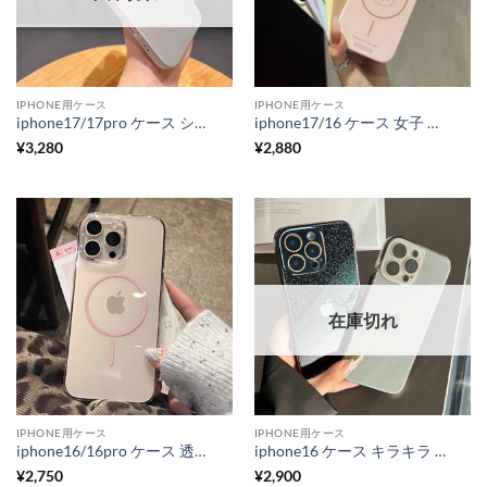
IPHONE用ケース
IPHONE用ケース
iphone17/17pro ケース シンプル iphone16plus ケース カメラ まで 保護 iphone16promax/16pro ケース シンプル 薄い スマホケース 軽量 iphone15/14/13 ケース おすすめ メンズ
iphone17/16 ケース 女子 人気 iphone17pro/16pro/16 ケース magsafe かわいい スマホ ケース シリコン iphone15/15pro ケース マグセーフ iphone ケース 韓国 流行り
¥
3,280
¥
2,880
在庫切れ
IPHONE用ケース
IPHONE用ケース
iphone16/16pro ケース 透明 iphone17 air ケース クリア magsafe ケース 透明 スマホケース 黄ばみ にくい 素材 iphone15pro/15/14 ケース 頑丈 かわいい
iphone16 ケース キラキラ iphone17pro/16pro ケース ラメ グリッター スマホ ガラス ケース アイフォン15プロ/15 ケース かわいい iphone14 ケース レンズ カバー 付き 夏 っ ぽい iphone ケース
¥
2,750
¥
2,900