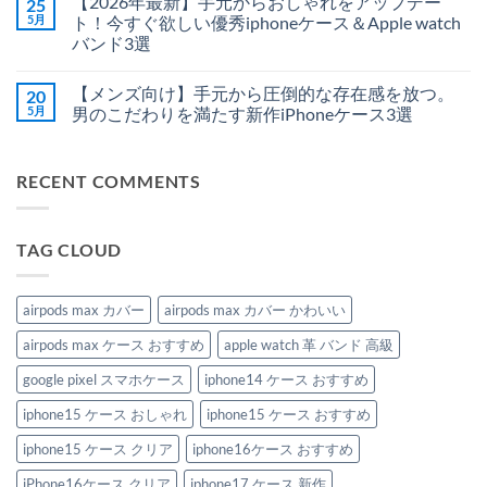
【2026年最新】手元からおしゃれをアップデー
25
ン
｜
セ
あ
ン
ド
大
感
り
ト
5月
ト！今すぐ欲しい優秀iphoneケース＆Apple watch
＆
人
覚
ま
は
バンド3選
MagSafe
の
で
せ
ま
対
た
着
ん
だ
【2026
コ
応
め
け
あ
年
メ
の
の
ら
り
【メンズ向け】手元から圧倒的な存在感を放つ。
20
最
ン
新
厳
れ
ま
新】
ト
5月
男のこだわりを満たす新作iPhoneケース3選
型
選
る！
せ
手
は
iPhone
MagSafe
こ
ん
元
【メ
ま
コ
ケ
ケ
の
か
ン
だ
メ
ー
ー
夏
ら
ズ
あ
ン
ス
ス
絶
RECENT COMMENTS
お
向
り
ト
へ
3
対
し
け】
ま
は
の
ル
に
ゃ
手
せ
ま
ッ
ハ
れ
元
ん
だ
ク
ズ
を
か
あ
へ
さ
TAG CLOUD
ア
ら
り
の
な
ッ
圧
ま
い、
プ
倒
せ
涼
デ
的
ん
し
ー
な
airpods max カバー
airpods max カバー かわいい
げ
ト！
存
可
今
在
愛
airpods max ケース おすすめ
apple watch 革 バンド 高級
す
感
い
ぐ
を
ビ
欲
放
google pixel スマホケース
iphone14 ケース おすすめ
ー
し
つ。
ズ
い
男
Apple
iphone15 ケース おしゃれ
iphone15 ケース おすすめ
優
の
Watch
秀
こ
バ
iphone
だ
iphone15 ケース クリア
iphone16ケース おすすめ
ン
ケ
わ
ド
ー
り
特
iPhone16ケース クリア
iphone17 ケース 新作