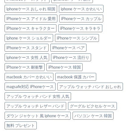
ス
を
集
＆
満
へ
Apple
た
iphoneケース おしゃれ 韓国
iphone ケース かわいい
の
watch
す
バ
新
iPhoneケース アイドル 愛用
iPhoneケース カップル
ン
作
ド
iPhone
iPhoneケース キャラクター
iPhoneケース キラキラ
3
ケ
選
ー
へ
ス
iphone ケース ショルダー
iPhoneケース シンプル
の
3
選
iPhoneケース スタンド
iPhoneケース ペア
へ
の
iphoneケース 女性 人気
iPhoneケース 流行り
iPhoneケース 耐衝撃
iPhoneケース 韓国
macbook カバー かわいい
macbook 保護 カバー
magsafe対応 iPhoneケース
アップル ウォッチ バンド おしゃれ
アップル ウォッチ バンド 女性 人気
アップル ウォッチ レザー バンド
グーグル ピクセル ケース
ダウン ジャケット 風 iphone ケース
パソコン ケース 韓国
無料 プレゼント