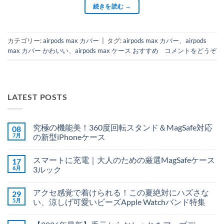
続きを読む
→
カテゴリー:
airpods max カバー
|
タグ:
airpods max カバー
、
airpods
max カバー かわいい
、
airpods max ケース おすすめ
コメントをどうぞ
LATEST POSTS
究極の機能美！360度回転スタンド＆MagSafe対応
08
7月
の新型iPhoneケース
究
コ
極
メ
スマートに充電｜大人のための厳選MagSafeケース
17
の
ン
機
ト
6月
3ルック
能
は
美！
ス
ま
コ
360
マ
だ
メ
アクセ感覚で着けられる！この夏絶対にハズさな
29
度
ー
あ
ン
回
ト
り
ト
5月
い、涼しげ可愛いビーズApple Watchバンド特集
転
に
ま
は
ス
充
ア
せ
ま
コ
タ
電
ク
ん
だ
メ