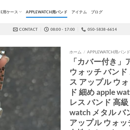
NE用ケース
APPLEWATCH用バンド
アイテム
ブログ
CONTACT
08:00 - 17:00
050-5838-6614
ホーム
/
APPLEWATCH用バン
「カバー付き」
ウォッチ バンド
ス アップル ウォ
ド 細め apple w
レス バンド 高級 a
watch メタル 
アップル ウォッ