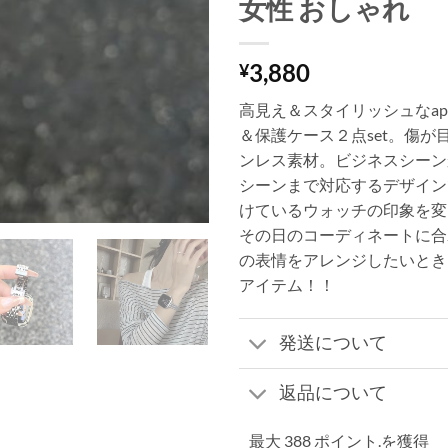
女性 おしゃれ
3,880
¥
高見え＆スタイリッシュなappl
＆保護ケース２点set。傷が
ンレス素材。ビジネスシーン
シーンまで対応するデザイン
けているウォッチの印象を変
その日のコーディネートに合
の表情をアレンジしたいとき
アイテム！！
発送について
返品について
最大 388 ポイント.を獲得