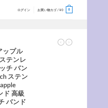
0
ログイン
お買い物カゴ /
¥
0
ド
アップル
 ステンレ
ッチ バン
atch ステン
pple
バンド 高級
チ バンド