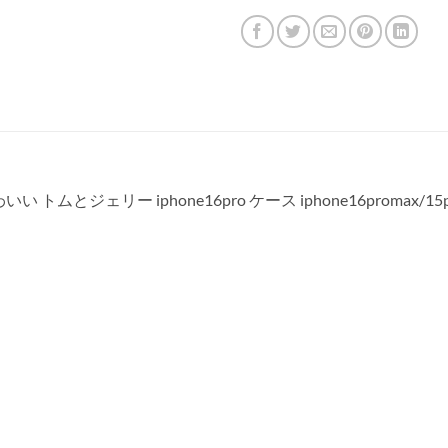
かわいい トムとジェリー iphone16pro ケース iphone16proma