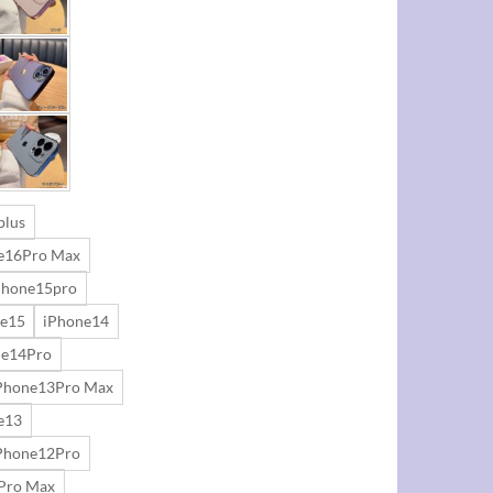
plus
e16Pro Max
Phone15pro
ne15
iPhone14
ne14Pro
Phone13Pro Max
e13
Phone12Pro
Pro Max