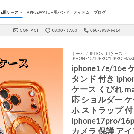
NE用ケース
APPLEWATCH用バンド
アイテム
ブログ
CONTACT
08:00 - 17:00
050-5838-6614
ホーム
/
IPHONE用ケース
/
IPHONE13/13PRO/13PRO M
iphone17e/16e
タンド 付き iphone
ケース くびれ mag
応 ショルダー ケ
ホ ストラップ 付
iphone17pro/1
カメラ 保護 ア