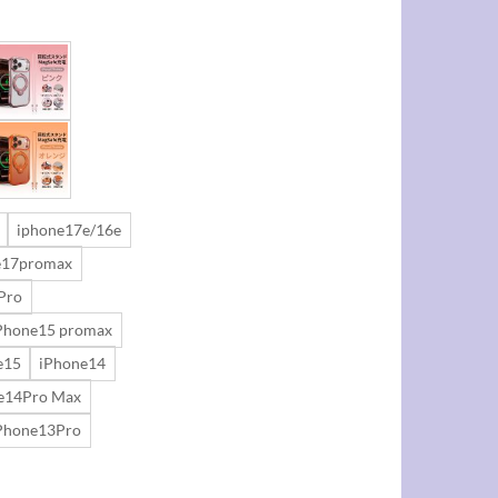
iphone17e/16e
e17promax
Pro
Phone15 promax
e15
iPhone14
e14Pro Max
Phone13Pro