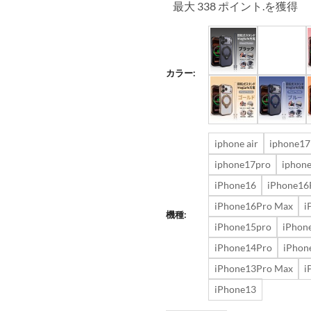
最大 338 ポイント.を獲得
カラー:
iphone air
iphone17
iphone17pro
iphon
iPhone16
iPhone16
iPhone16Pro Max
i
機種:
iPhone15pro
iPhon
iPhone14Pro
iPhon
iPhone13Pro Max
i
iPhone13