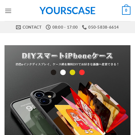
Skip
YOURSCASE
0
to
content
CONTACT
08:00 - 17:00
050-5838-6614