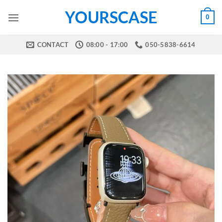
Skip
YOURSCASE
0
to
content
CONTACT
08:00 - 17:00
050-5838-6614