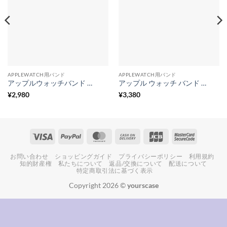
APPLEWATCH用バンド
APPLEWATCH用バンド
アップルウォッチバンド クリア 韓国 apple watch バンド 可愛い 天然 樹脂 腕時計ベルト
アップル ウォッチ バンド マグネット レザー 磁石 apple watchUltra/8/7/6/SE 替えベルト 男性 女性 おしゃれ
¥
2,980
¥
3,380
Visa
PayPal
MasterCard
Cash
JCB
MasterCa
On
2
お問い合わせ
ショッピングガイド
プライバシーポリシー
利用規約
Delivery
知的財産権
私たちについて
返品/交換について
配送について
特定商取引法に基づく表示
Copyright 2026 ©
yourscase