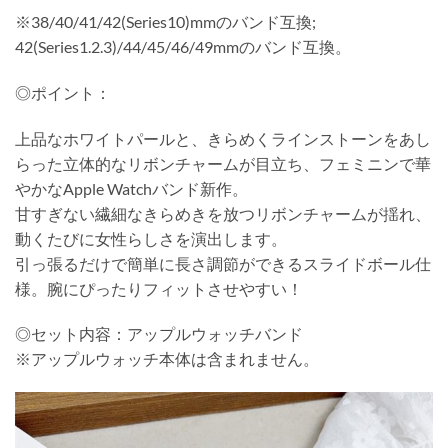
※38/40/41/42(Series10)mmのバンド互換;
42(Series1.2.3)/44/45/46/49mmのバンド互換。
◎ポイント：
上品なホワイトパールと、きらめくラインストーンをあし
らった立体的なリボンチャームが目立ち、フェミニンで華
やかなApple Watchバンド新作。
甘すぎない繊細なきらめきを放つリボンチャームが揺れ、
動くたびに女性らしさを演出します。
引っ張るだけで簡単に長さ調節ができるスライドボール仕
様。腕にぴったりフィットさせやすい！
◎セット内容：アップルウォッチバンド
※アップルウォッチ本体は含まれません。