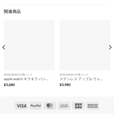
関連商品
APPLEWATCH用バンド
APPLEWATCH用バンド
apple watch キラキラ バンド ダイヤ アップル ウォッチ バンド おしゃれ レディース ジュエリー
ステンレス アップル ウォッチ バンド メンズ ビジネス apple watch8/7/6/seなど対応 保護カバー付き
¥
3,680
¥
3,980
Visa
PayPal
MasterCard
Cash
JCB
MasterCa
On
2