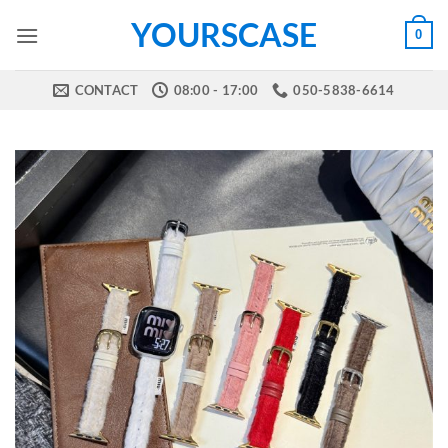
Skip
YOURSCASE
0
to
content
CONTACT
08:00 - 17:00
050-5838-6614