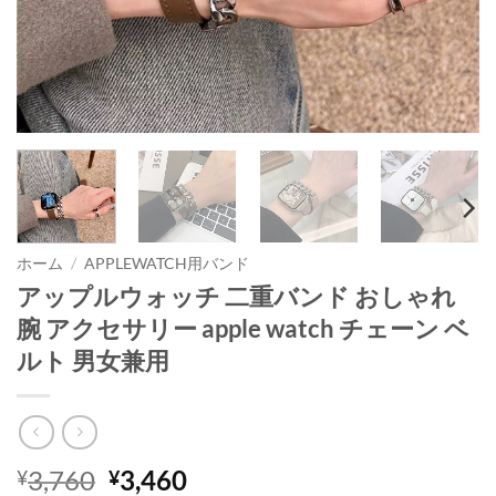
ホーム
/
APPLEWATCH用バンド
アップルウォッチ 二重バンド おしゃれ
腕 アクセサリー apple watch チェーン ベ
ルト 男女兼用
元
現
3,760
3,460
¥
¥