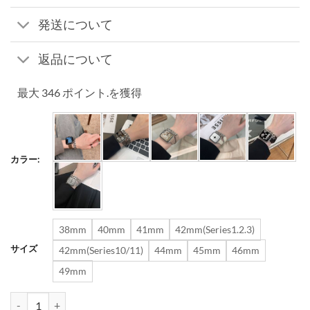
の
在
価
の
発送について
格
価
は
格
返品について
¥3,760
は
で
¥3,460
最大 346 ポイント.を獲得
し
で
た。
す。
カラー:
38mm
40mm
41mm
42mm(Series1.2.3)
サイズ
42mm(Series10/11)
44mm
45mm
46mm
49mm
アップルウォッチ 二重バンド おしゃれ 腕 アクセサリー apple watc