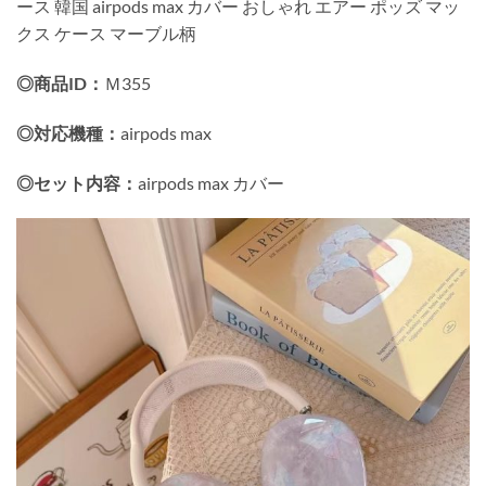
ース 韓国 airpods max カバー おしゃれ エアー ポッズ マッ
クス ケース マーブル柄
◎商品ID：
Ｍ355
◎対応機種：
airpods max
◎セット内容：
airpods max カバー